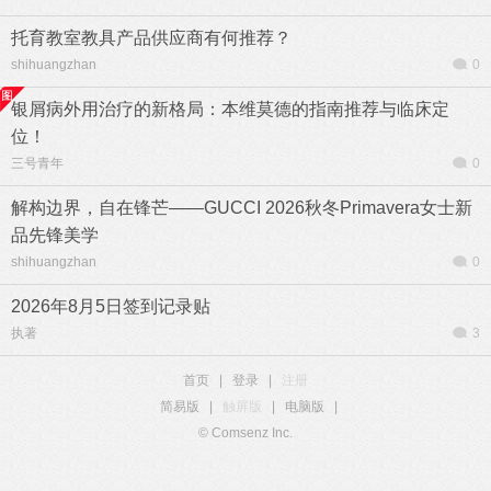
托育教室教具产品供应商有何推荐？
shihuangzhan
0
银屑病外用治疗的新格局：本维莫德的指南推荐与临床定
位！
三号青年
0
解构边界，自在锋芒——GUCCI 2026秋冬Primavera女士新
品先锋美学
shihuangzhan
0
2026年8月5日签到记录贴
执著
3
首页
|
登录
|
注册
简易版
|
触屏版
|
电脑版
|
© Comsenz Inc.