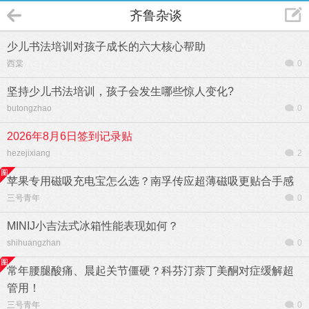
齐鲁杂谈
少儿书法培训对孩子成长的六大核心帮助
西棠
0
坚持少儿书法培训，孩子会发生哪些惊人变化?
butongzhao
0
2026年8月6日签到记录贴
hezejixiang
2
苹果专用磁吸充电宝怎么选？南孚传应超薄磁吸更贴合手感
三号青年
0
MINIJ小吉法式冰箱性能表现如何？
shihuangzhan
0
常年腰腿酸痛、晨起关节僵硬？科芬汀萘丁美酮对症缓解超
管用！
三号青年
0