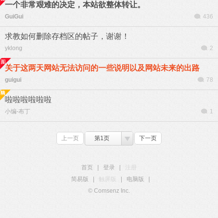
一个非常艰难的决定，本站欲整体转让。
GuiGui
436
求教如何删除存档区的帖子，谢谢！
yklong
2
关于这两天网站无法访问的一些说明以及网站未来的出路
guigui
78
啦啦啦啦啦啦
小编-布丁
1
上一页
第1页
下一页
首页
|
登录
|
注册
简易版
|
触屏版
|
电脑版
|
© Comsenz Inc.