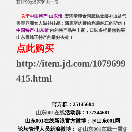
获得90g潘家驴肉一份。
关于
中国特产·山东馆
宏济堂即食阿胶糕盒装补血益气
美容养颜女人滋补佳品；潘家驴肉带给您最纯正的驴肉！
中国特产·山东馆
内的特产品种丰富，口味多样是您购买
山东最纯正特产的最好去处！
点此购买
http://item.jd.com/1079699
415.html
官方群：25145684
山东001在线
活动群：177344681
山东001在线
新浪官方微博：
@山东001网
论坛管理人员新浪微博：
@山东001在线一雪
@