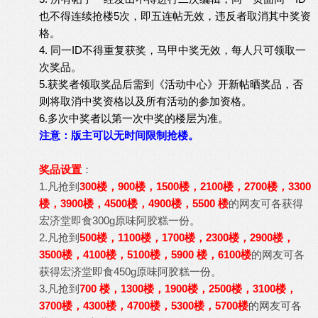
也不得连续抢楼5次，即五连帖无效，违反者取消其中奖资
格。
4. 同一ID不得重复获奖，马甲中奖无效，每人只可领取一
次奖品。
5.获奖者领取奖品后需到《
活动中心
》开新帖晒奖品，否
则将取消中奖资格以及所有活动的参加资格。
6.多次中奖者以第一次中奖的楼层为准。
注意：版主可以无时间限制抢楼。
奖品设置
：
1.凡抢到
300楼，900楼，1500楼，2100楼，2700楼，3300
楼，3900楼，4500楼，4900楼，5500 楼
的网友可各获得
宏济堂即食300g原味阿胶糕一份。
2.凡抢到
500楼，1100楼，1700楼，2300楼，2900楼，
3500楼，4100楼，5100楼，5900 楼，6100楼
的网友可各
获得宏济堂即食450g原味阿胶糕一份。
3.凡抢到
700 楼，1300楼，1900楼，2500楼，3100楼，
3700楼，4300楼，4700楼，5300楼，5700楼
的网友可各