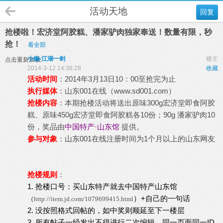
活动天地
回复
抢楼啦！宏济堂阿胶糕、潘家驴肉独家奉送！数量有限，秒
抢！
看全部
小编-江湖一剑
楼主
点击重新加载
2014-3-12 14:38:28
收藏
活动时间
：2014年3月13日10：00至抢完为止
执行媒体
：
山东001在线
（
www.sd001.com
）
抢楼内容
：本期抢楼活动将送出原味300g宏济堂即食阿胶
糕、原味450g宏济堂即食阿胶糕各10份；90g 潘家驴肉10
份，奖品由
中国特产·山东馆
提供。
参与对象
：
山东001在线
注册时间为1个月以上的山东网友
抢楼规则
：
1. 抢楼口号：买山东特产就去中国特产山东馆
）+自己的一句话
（
http://item.jd.com/1079699415.html
2. 没按照格式回帖的，如中奖则顺延至下一楼层
3. 所有帖子一经发出不得进行二次编辑，同一页面同一ID