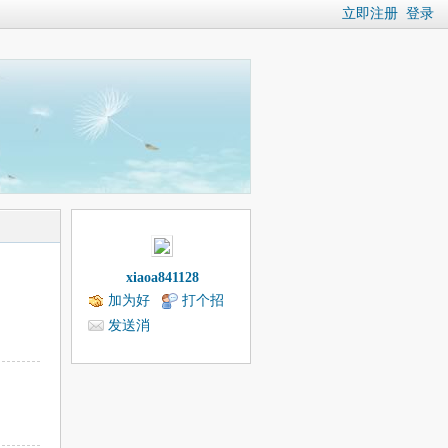
立即注册
登录
xiaoa841128
加为好
打个招
友
呼
发送消
息