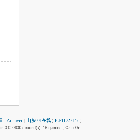
屋
|
Archiver
|
山东001在线
(
ICP11027147
)
in 0.020609 second(s), 16 queries , Gzip On.