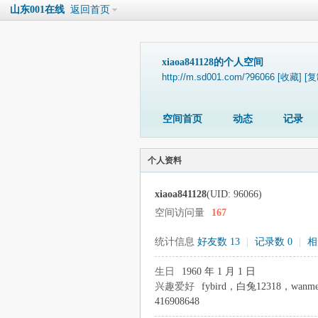
山东001在线
返回首页
xiaoa841128的个人空间
http://m.sd001.com/?96066
[收藏]
[复
空间首页
动态
记录
个人资料
xiaoa841128
(UID: 96066)
空间访问量
167
统计信息
好友数 13
|
记录数 0
|
相
生日
1960 年 1 月 1 日
兴趣爱好
fybird，白兔12318，wanme
416908648