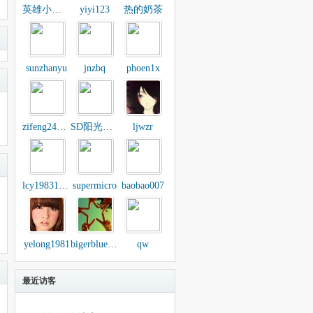
英雄小丸子
yiyi123
热的奶茶
sunzhanyu
jnzbq
phoen1x
zifeng2480332
SD阳光茶吧
ljwzr
lcy19831219com
supermicro
baobao007
yelong1981
bigerblueman
qw
最近访客