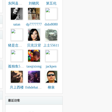
东阿县阿胶专卖
刘晓民
第五伦
satan
dp7777777
dido8080
猪是念来过倒
贝克汉背
上士55611
孤独鱼5168
taoqixiong
jackpen
月上西楼
fishdehaiyang
柳泉
最近访客