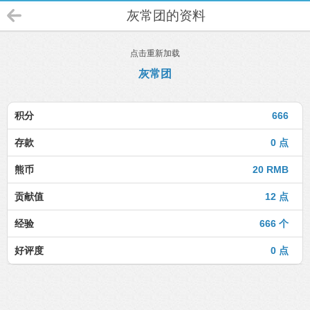
灰常团的资料
点击重新加载
灰常团
积分
666
存款
0 点
熊币
20 RMB
贡献值
12 点
经验
666 个
好评度
0 点