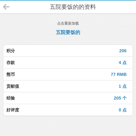
五院要饭的的资料
点击重新加载
五院要饭的
积分
206
存款
4 点
熊币
77 RMB
贡献值
1 点
经验
205 个
好评度
0 点