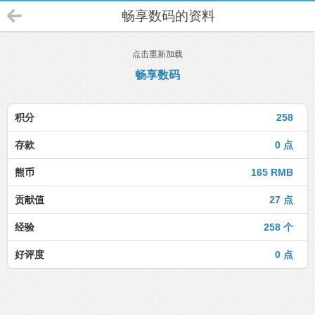
畅享数码的资料
点击重新加载
畅享数码
积分
258
存款
0 点
熊币
165 RMB
贡献值
27 点
经验
258 个
好评度
0 点