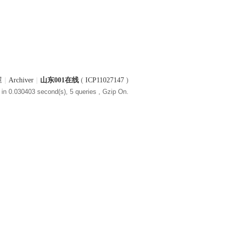
屋
|
Archiver
|
山东001在线
(
ICP11027147
)
in 0.030403 second(s), 5 queries , Gzip On.