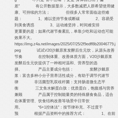
差” 有公开数据显示，大多数减肥人群希望使用健
康、可持续的方法； 但很多人常常面临这些难
题： 1、难以坚持节食或断碳 2、容易受
到美食诱惑 3、运动难坚持，时间难安排
更重要的是：如果代谢节奏紊乱，单靠少吃和运动也可能
效果不大。
https://img.z4a.net/images/2025/07/25/2f9edff8b20046779.j
peg 试试V20沙棘原浆发酵后生元饮，从源头改善
节奏 在控制体重、改善体质方面，V20沙棘原浆
发酵后生元饮提供了一种相对温和、营养型的选
择。 产品主要成分包括： 发酵沙棘原
浆：富含多种小分子营养活性成分，有助于调节代谢节
律 非活菌型乳双歧杆菌：支持肠道微生态平
衡 三文鱼水解蛋白肽：优质蛋白，饱腹感与营养
兼顾 产品属于控制能量类的特殊膳食食品，适合
在体重管理、饮食结构改善等场景中日常饮
用。 “6+1控体法”：按节律补充、不过度干
预 根据产品资料中的推荐方式： 1、在前