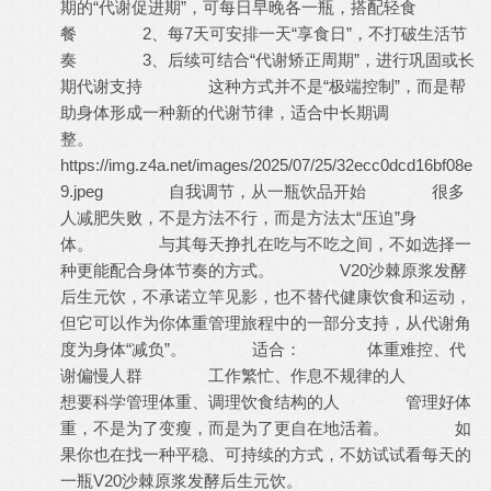
期的“代谢促进期”，可每日早晚各一瓶，搭配轻食
餐 2、每7天可安排一天“享食日”，不打破生活节
奏 3、后续可结合“代谢矫正周期”，进行巩固或长
期代谢支持 这种方式并不是“极端控制”，而是帮
助身体形成一种新的代谢节律，适合中长期调
整。
https://img.z4a.net/images/2025/07/25/32ecc0dcd16bf08e
9.jpeg 自我调节，从一瓶饮品开始 很多
人减肥失败，不是方法不行，而是方法太“压迫”身
体。 与其每天挣扎在吃与不吃之间，不如选择一
种更能配合身体节奏的方式。 V20沙棘原浆发酵
后生元饮，不承诺立竿见影，也不替代健康饮食和运动，
但它可以作为你体重管理旅程中的一部分支持，从代谢角
度为身体“减负”。 适合： 体重难控、代
谢偏慢人群 工作繁忙、作息不规律的人
想要科学管理体重、调理饮食结构的人 管理好体
重，不是为了变瘦，而是为了更自在地活着。 如
果你也在找一种平稳、可持续的方式，不妨试试看每天的
一瓶V20沙棘原浆发酵后生元饮。