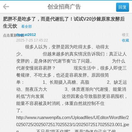
创业招商广告
回复
肥胖不是吃多了，而是代谢乱了！试试V20沙棘原浆发酵后
生元饮
看全部
dogcat2012
楼主
点击重新加载
2025-7-25 17:45:22
收藏
很多人以为，变胖是因为吃得太多、动得太
少。 但越来越多的真实情况告诉我们：真正让人
变胖的，是身体的“代谢节奏”出了问题。 为什么
代谢变慢就容易胖？ 现实生活中，很多人即使三
餐规律、不吃太多，也还是容易发胖。原因很简
单： 1、长期摄入高糖、高脂 2、缺乏运
动、熬夜压力大 3、体质逐渐向“代谢慢、能量消
耗低”方向发展 这些因素会导致脂肪更容易囤积，
能量不容易被及时消耗，体重自然就控制不住
了。
http://www.ruanwenpifa.com/Uploadfiles/UEditor/Wordfile/2
0250725/2025072517025523/1/2025072517025523.001.jpe
g 不只是“管不住嘴”，更是“身体自己出了偏